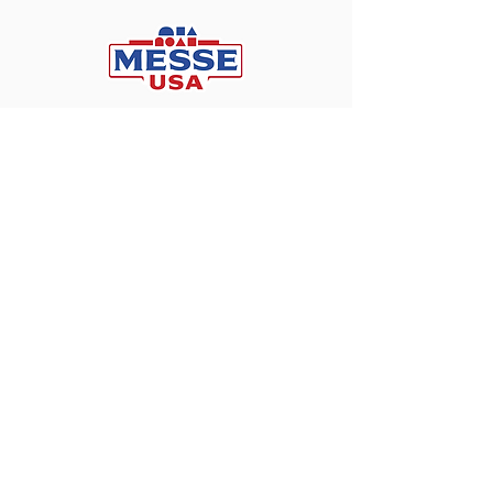
Offices
Messe USA ​
1317 Edgewater Dr / 4256
32804, Orlando, FL
Chicago office coming soon
Las Vegas office coming soon
+1 941 307 0908
info@messeusa.org
Services
About us