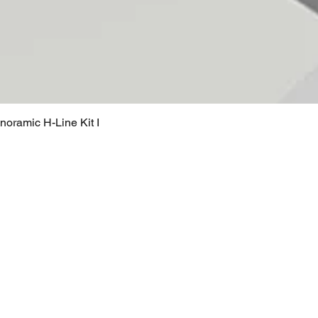
oramic H-Line Kit I
Quick View
Services
About us
Modular Booths
Install & Dismantle