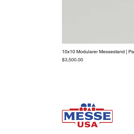
10x10 Modularer Messestand | Pan
Price
$3,500.00